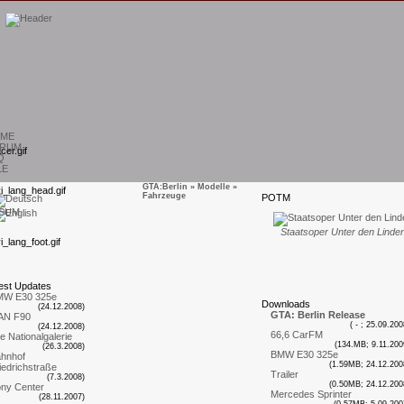
ME
RUM
Q
LE
GTA:Berlin
»
Modelle
»
Fahrzeuge
P
OTM
SUM
Staatsoper Unter den Linde
est
U
pdates
MW E30 325e
D
ownloads
(24.12.2008)
GTA: Berlin Release
AN F90
( - ; 25.09.200
(24.12.2008)
66,6 CarFM
te Nationalgalerie
(134.MB; 9.11.200
(26.3.2008)
BMW E30 325e
hnhof
(1.59MB; 24.12.200
iedrichstraße
Trailer
(7.3.2008)
(0.50MB; 24.12.200
ny Center
Mercedes Sprinter
(28.11.2007)