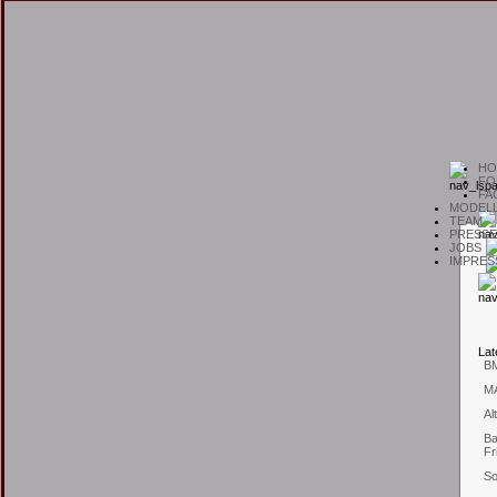
H
O
F
O
F
A
M
ODEL
T
EAM
P
RESSE
J
OBS
I
MPRES
L
at
B
M
Al
Ba
Fr
So