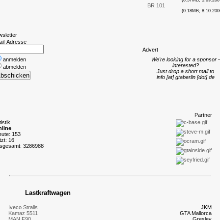
(0.57MB; 5.09.200
BR 101
(0.18MB; 8.10.200
wsletter
ail-Adresse
A
dvert
anmelden
We're looking for a sponsor -
interested?
abmelden
Just drop a short mail to
info [at] gtaberlin [dot] de
P
artner
tistik
line
eute: 153
tzt: 16
nsgesamt: 3286988
Lastkraftwagen
Iveco Stralis
JKM
Kamaz 5511
GTA Mallorca
MAN F90
Gresley