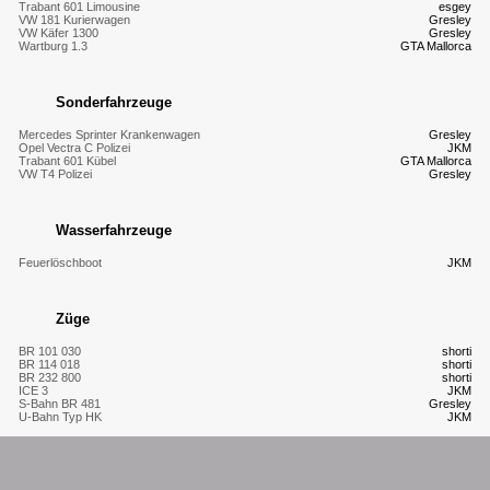
Trabant 601 Limousine
esgey
VW 181 Kurierwagen
Gresley
VW Käfer 1300
Gresley
Wartburg 1.3
GTA Mallorca
Sonderfahrzeuge
Mercedes Sprinter Krankenwagen
Gresley
Opel Vectra C Polizei
JKM
Trabant 601 Kübel
GTA Mallorca
VW T4 Polizei
Gresley
Wasserfahrzeuge
Feuerlöschboot
JKM
Züge
BR 101 030
shorti
BR 114 018
shorti
BR 232 800
shorti
ICE 3
JKM
S-Bahn BR 481
Gresley
U-Bahn Typ HK
JKM