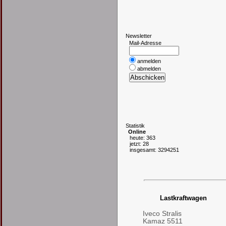
N
ewsletter
Mail-Adresse
anmelden
abmelden
S
tatistik
Online
heute: 363
jetzt: 28
insgesamt: 3294251
Lastkraftwagen
Iveco Stralis
Kamaz 5511