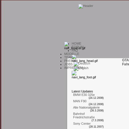
H
OME
F
ORUM
F
AQ
M
ODELLE
T
EAM
GTA
P
RESSE
Fah
J
OBS
I
MPRESSUM
L
atest
U
pdates
BMW E30 325e
(24.12.2008)
MAN F90
(24.12.2008)
Alte Nationalgalerie
(26.3.2008)
Bahnhof
Friedrichstraße
(7.3.2008)
Sony Center
(28.11.2007)