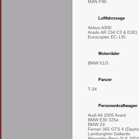
MAN F90
Luftfahrzeuge
Airbus A300
Arado AR 234 C3 & E381
Eurocopter EC-135
Motorräder
BMW 51/3
Panzer
T-34
Personenkraftwagen
Audi A4 2005 Avant
BMW E30 325e
BMW Z4
Ferrari 365 GTS 4 (Dayto
Lamborghini Gallardo
Mercedes Benz SLK 2004