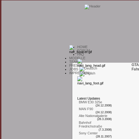
H
OME
F
ORUM
F
AQ
M
ODELLE
T
EAM
GTA
P
RESSE
Fah
J
OBS
I
MPRESSUM
L
atest
U
pdates
BMW E30 325e
(24.12.2008)
MAN F90
(24.12.2008)
Alte Nationalgalerie
(26.3.2008)
Bahnhof
Friedrichstraße
(7.3.2008)
Sony Center
(28.11.2007)