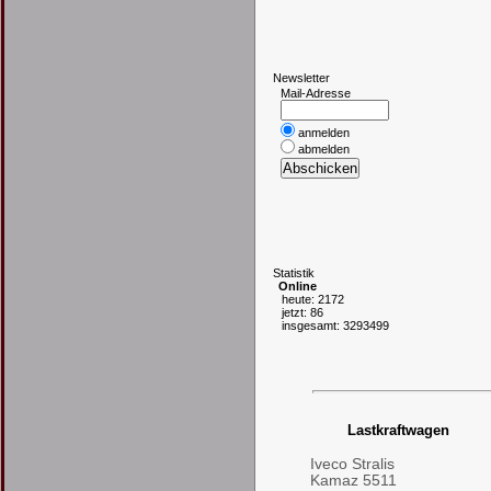
N
ewsletter
Mail-Adresse
anmelden
abmelden
S
tatistik
Online
heute: 2172
jetzt: 86
insgesamt: 3293499
Lastkraftwagen
Iveco Stralis
Kamaz 5511