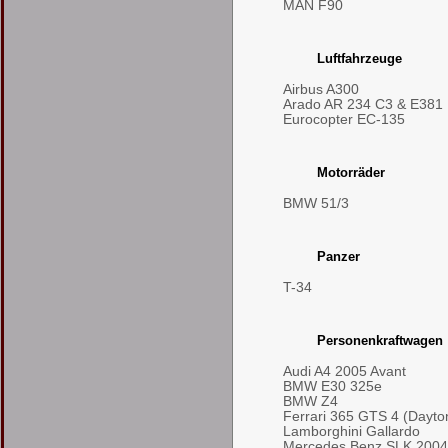
MAN F90
Luftfahrzeuge
Airbus A300
Arado AR 234 C3 & E381
Eurocopter EC-135
Motorräder
BMW 51/3
Panzer
T-34
Personenkraftwagen
Audi A4 2005 Avant
BMW E30 325e
BMW Z4
Ferrari 365 GTS 4 (Dayto
Lamborghini Gallardo
Mercedes Benz SLK 2004