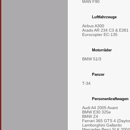
MAN F90
Luftfahrzeuge
Airbus A300
Arado AR 234 C3 & E381
Eurocopter EC-135
Motorräder
BMW 51/3
Panzer
T-34
Personenkraftwagen
Audi A4 2005 Avant
BMW E30 325e
BMW Z4
Ferrari 365 GTS 4 (Dayto
Lamborghini Gallardo
Mercedes Benz SLK 2004