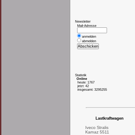
N
ewsletter
Mail-Adresse
anmelden
abmelden
S
tatistik
Online
heute: 1767
jetzt: 42
insgesamt: 3295255
Lastkraftwagen
Iveco Stralis
Kamaz 5511