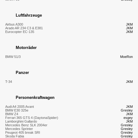
Luftfahrzeuge
Airbus A300
JKM
Arado AR 234 C3 & E381
JKM
Eurocopter EC-135
JKM
Motorräder
BMW 51/3
MoeRon
Panzer
T-34
JKM
Personenkraftwagen
Audi A4 2005 Avant
JKM
BMW E30 325e
Gresley
BMW Z4
JKM
Ferrari 365 GTS 4 (DaytonaSpider)
esgey
Lamborghini Gallardo
JKM
Mercedes Benz SLK 2004er
Gresley
Mercedes Sprinter
Gresley
Peugeot 405 break SRI
Gresley
Skoda Fabia
Gresley