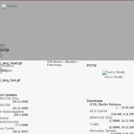
ME
RUM
Q
LE
GTA:Berlin
»
Modelle
»
Fahrzeuge
P
OTM
SUM
Iveco Stralis
est
U
pdates
MW E30 325e
D
ownloads
(24.12.2008)
GTA: Berlin Release
AN F90
( - ; 25.09.200
(24.12.2008)
66,6 CarFM
te Nationalgalerie
(134.MB; 9.11.200
(26.3.2008)
BMW E30 325e
hnhof
(1.59MB; 24.12.200
iedrichstraße
Trailer
(7.3.2008)
(0.50MB; 24.12.200
ny Center
Mercedes Sprinter
(28.11.2007)