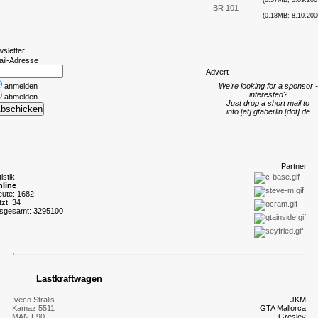
(0.57MB; 5.09.200
BR 101
(0.18MB; 8.10.200
wsletter
ail-Adresse
A
dvert
anmelden
We're looking for a sponsor -
interested?
abmelden
Just drop a short mail to
info [at] gtaberlin [dot] de
P
artner
tistik
line
eute: 1682
tzt: 34
nsgesamt: 3295100
Lastkraftwagen
Iveco Stralis
JKM
Kamaz 5511
GTA Mallorca
MAN F90
Gresley