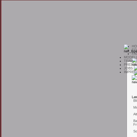
H
O
F
O
F
A
M
ODEL
T
EAM
P
RESSE
J
OBS
I
MPRES
L
at
B
M
Al
Ba
Fr
So