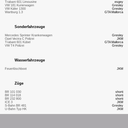
Trabant 601 Limousine
esgey
VW 181 Kurierwagen
Gresley
VW Käfer 1300
Gresley
Wartburg 1.3
GTA Mallorca
Sonderfahrzeuge
Mercedes Sprinter Krankenwagen
Gresley
Opel Vectra C Polizei
JKM
Trabant 601 Kübel
GTA Mallorca
VW T4 Polizei
Gresley
Wasserfahrzeuge
Feuerlöschboot
JKM
Züge
BR 101 030
shorti
BR 114 018
shorti
BR 232 800
shorti
ICE 3
JKM
S-Bahn BR 481
Gresley
U-Bahn Typ HK
JKM