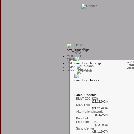
H
OME
F
ORUM
F
AQ
M
ODELLE
T
EAM
GTA:
P
RESSE
Fahr
J
OBS
Break
I
MPRESSUM
L
atest
U
pdates
BMW E30 325e
(24.12.2008)
MAN F90
(24.12.2008)
Alte Nationalgalerie
(26.3.2008)
Bahnhof
Friedrichstraße
(7.3.2008)
Sony Center
(28.11.2007)