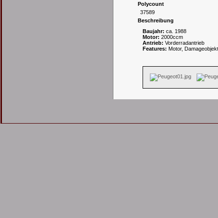
Polycount
37589
Beschreibung
Baujahr:
ca. 1988
Motor:
2000ccm
Antrieb:
Vorderradantrieb
Features:
Motor, Damageobjek