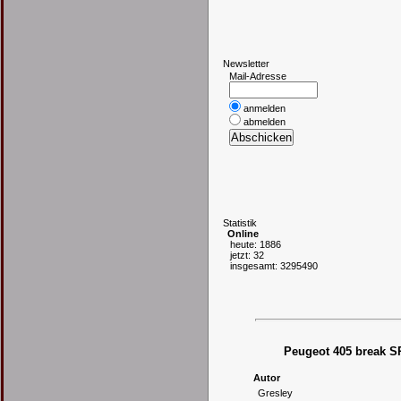
N
ewsletter
Mail-Adresse
anmelden
abmelden
S
tatistik
Online
heute: 1886
jetzt: 32
insgesamt: 3295490
Peugeot 405 break S
Autor
Gresley