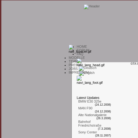
H
OME
F
ORUM
F
AQ
M
ODELLE
T
EAM
GTA:
P
RESSE
J
OBS
I
MPRESSUM
L
atest
U
pdates
BMW E30 325e
(24.12.2008)
MAN F90
(24.12.2008)
Alte Nationalgalerie
(26.3.2008)
Bahnhof
Friedrichstraße
(7.3.2008)
Sony Center
(28.11.2007)