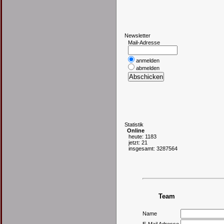
N
ewsletter
Mail-Adresse
anmelden
abmelden
S
tatistik
Online
heute: 1183
jetzt: 21
insgesamt: 3287564
Team
Name