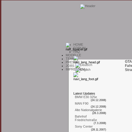
H
OME
F
ORUM
F
AQ
M
ODELLE
T
EAM
GTA
P
RESSE
Fah
J
OBS
I
MPRESSUM
Stra
L
atest
U
pdates
BMW E30 325e
(24.12.2008)
MAN F90
(24.12.2008)
Alte Nationalgalerie
(26.3.2008)
Bahnhof
Friedrichstraße
(7.3.2008)
Sony Center
(28.11.2007)