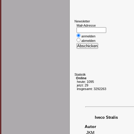
N
ewsletter
Mail-Adresse
anmelden
abmelden
S
tatistik
Online
heute: 1095
jetzt: 29
insgesamt: 3292263
Iveco Stralis
Autor
JKM